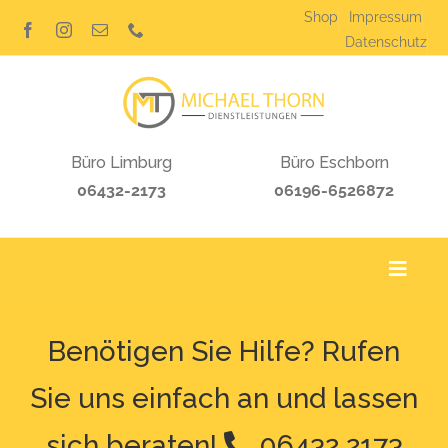
Zum
Shop
Impressum
Inhalt
Datenschutz
springen
Büro Limburg
Büro Eschborn
06432-2173
06196-6526872
Toggl
Navig
Home
Benötigen Sie Hilfe? Rufen
Leistungen
Sie uns einfach an und lassen
sich beraten!
06432 2173
Nachlassankauf