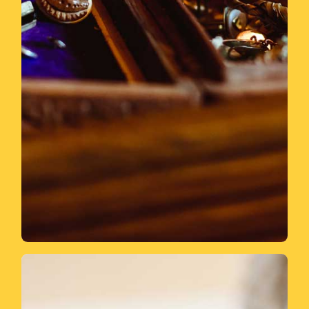
Wertvolle Möbel und andere
vorhandener Einrichtung abschätzen.
der Entsorgung sowie der Wert noch
besichtigen. Nur so lassen sich Aufwand
Außenflächen, Gärten und Schuppen
müssen wir jeden Raum und ggf.
Bevor wir Ihr
Haus
entrümpeln
können,
Haushalts
aufzulösenden
Besichtigung des