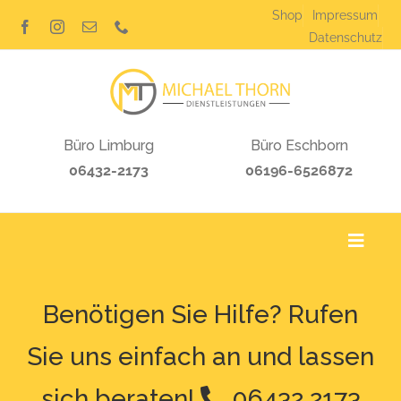
Zum
Shop
Impressum
Inhalt
Datenschutz
springen
Büro Limburg
Büro Eschborn
06432-2173
06196-6526872
Toggl
Navig
Home
Benötigen Sie Hilfe? Rufen
Leistungen
Sie uns einfach an und lassen
sich beraten!
06432 2173
Nachlassankauf