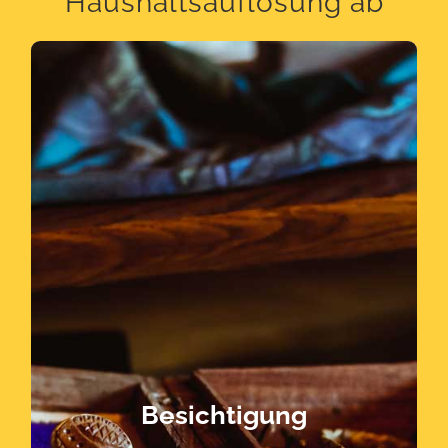
Haushaltsauflösung ab
anrechnen.
wir auf Ihren Wunsch natürlich auch mit
selbstverständlich aus. Diese können
Ihnen die Fundsachen
alten Schmuck – finden, händigen wir
wertvolle Gegenstände – zum Beispiel
Haushaltsentrümpelung weitere
billiger für Sie. Sollten wir bei der
Haushaltsauflösung wird dadurch
Sie sich anrechnen lassen. Die
Wiederverkaufswert besitzen, können
Besichtigung
Gegenstände, die noch einen