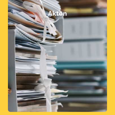
schreddern und zu entsorgen. Diesen
der Datenschutzrichtlinien zu
Akten
zertifiziert, vertrauliche Akten gemäß
vernichtet werden. Wir sind dafür
werden, müssen oftmals sensible Akten
denen Büros und Archive geräumt
Bei der Hausauflösung von Betrieben, in
Persönliche Akten